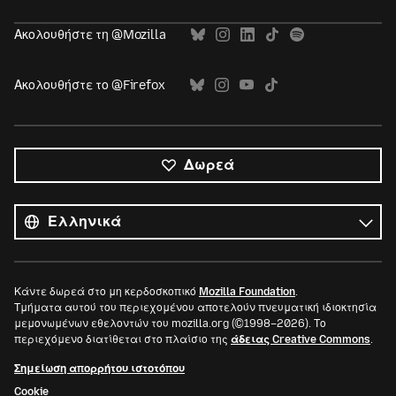
Ακολουθήστε τη @Mozilla
Ακολουθήστε το @Firefox
Δωρεά
Όλες
οι
Γλώσσα
γλώσσες
Κάντε δωρεά στο μη κερδοσκοπικό
Mozilla Foundation
.
Τμήματα αυτού του περιεχομένου αποτελούν πνευματική ιδιοκτησία
μεμονωμένων εθελοντών του mozilla.org (©1998–2026). Το
περιεχόμενο διατίθεται στο πλαίσιο της
άδειας Creative Commons
.
Σημείωση απορρήτου ιστοτόπου
Cookie