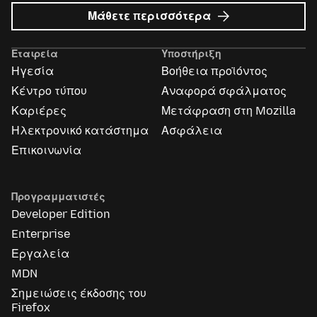
σχετικά
Μάθετε περισσότερα
με
Διαφημίσεις
Εταιρεία
Υποστήριξη
Mozilla
Ηγεσία
Βοήθεια προϊόντος
Κέντρο τύπου
Αναφορά σφάλματος
Καριέρες
Μετάφραση στη Mozilla
Ηλεκτρονικό κατάστημα
Ασφάλεια
Επικοινωνία
Προγραμματιστές
Developer Edition
Enterprise
Εργαλεία
MDN
Σημειώσεις έκδοσης του
Firefox