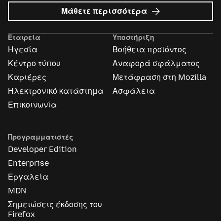
σχετικά
Μάθετε περισσότερα
με
Διαφημίσεις
Εταιρεία
Υποστήριξη
Mozilla
Ηγεσία
Βοήθεια προϊόντος
Κέντρο τύπου
Αναφορά σφάλματος
Καριέρες
Μετάφραση στη Mozilla
Ηλεκτρονικό κατάστημα
Ασφάλεια
Επικοινωνία
Προγραμματιστές
Developer Edition
Enterprise
Εργαλεία
MDN
Σημειώσεις έκδοσης του
Firefox