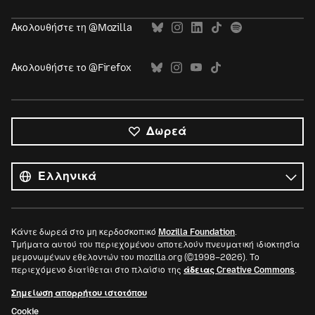
Ακολουθήστε τη @Mozilla
Ακολουθήστε το @Firefox
Δωρεά
Όλες
οι
Γλώσσα
γλώσσες
Κάντε δωρεά στο μη κερδοσκοπικό
Mozilla Foundation
.
Τμήματα αυτού του περιεχομένου αποτελούν πνευματική ιδιοκτησία
μεμονωμένων εθελοντών του mozilla.org (©1998–2026). Το
περιεχόμενο διατίθεται στο πλαίσιο της
άδειας Creative Commons
.
Σημείωση απορρήτου ιστοτόπου
Cookie