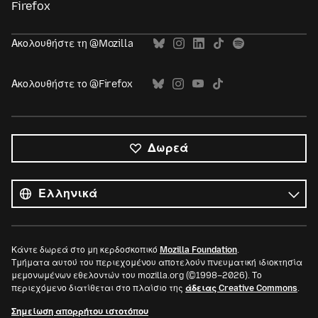
Firefox
Ακολουθήστε τη @Mozilla
Ακολουθήστε το @Firefox
Δωρεά
Όλες
οι
Γλώσσα
γλώσσες
Κάντε δωρεά στο μη κερδοσκοπικό
Mozilla Foundation
.
Τμήματα αυτού του περιεχομένου αποτελούν πνευματική ιδιοκτησία
μεμονωμένων εθελοντών του mozilla.org (©1998–2026). Το
περιεχόμενο διατίθεται στο πλαίσιο της
άδειας Creative Commons
.
Σημείωση απορρήτου ιστοτόπου