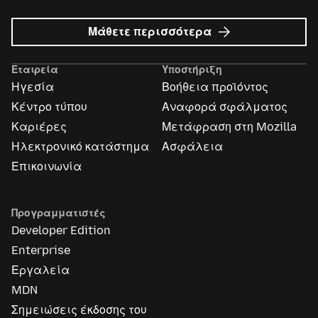
σχετικά
Μάθετε περισσότερα
με
Διαφημίσεις
Εταιρεία
Υποστήριξη
Mozilla
Ηγεσία
Βοήθεια προϊόντος
Κέντρο τύπου
Αναφορά σφάλματος
Καριέρες
Μετάφραση στη Mozilla
Ηλεκτρονικό κατάστημα
Ασφάλεια
Επικοινωνία
Προγραμματιστές
Developer Edition
Enterprise
Εργαλεία
MDN
Σημειώσεις έκδοσης του