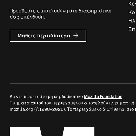
Κέ
Προσθέστε εμπιστοσύνη στη διαφημιστική
Κα
σας επένδυση.
Ηλ
Επ
σχετικά
Μάθετε περισσότερα
με
Διαφημίσεις
Mozilla
Κάντε δωρεά στο μη κερδοσκοπικό
Mozilla Foundation
.
Τμήματα αυτού του περιεχομένου αποτελούν πνευματική 
mozilla.org (©1998–2026). Το περιεχόμενο διατίθεται στο