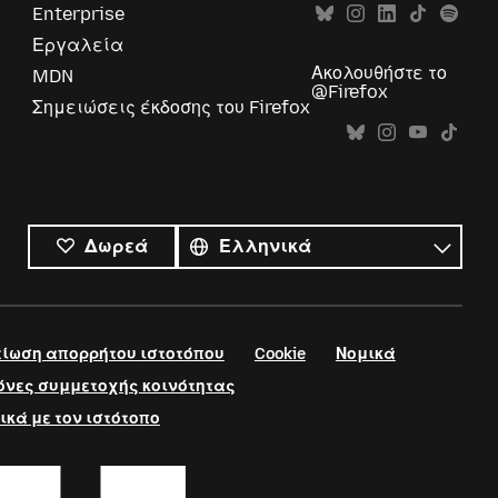
Enterprise
Εργαλεία
Ακολουθήστε το
MDN
@Firefox
Σημειώσεις έκδοσης του Firefox
Όλες
οι
Γλώσσα
Δωρεά
γλώσσες
ίωση απορρήτου ιστοτόπου
Cookie
Νομικά
νες συμμετοχής κοινότητας
ικά με τον ιστότοπο