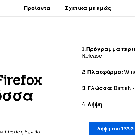
Προϊόντα
Σχετικά με εμάς
1. Πρόγραμμα περ
Release
2. Πλατφόρμα:
Win
irefox
3. Γλώσσα:
Danish -
ώσσα
4. Λήψη:
Λήψη του 153.0
λώσσα σας δεν θα