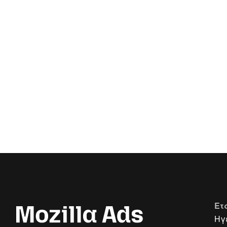
Ετ
Ηγ