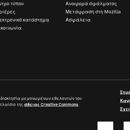
ντρο τύπου
Αναφορά σφάλματος
ριέρες
Μετάφραση στη Mozilla
εκτρονικό κατάστημα
Ασφάλεια
ικοινωνία
Σημε
ιδιοκτησία μεμονωμένων εθελοντών του
Κανό
 πλαίσιο της
άδειας Creative Commons
.
Σχετ