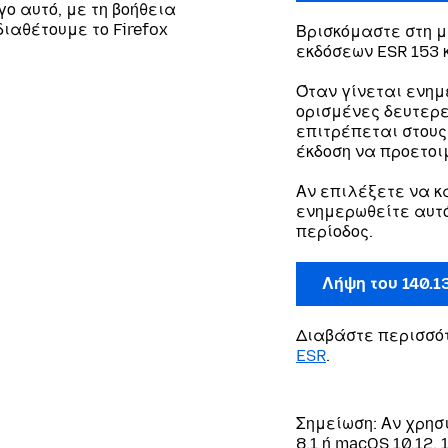
γο αυτό, με τη βοήθεια
ιαθέτουμε το Firefox
Βρισκόμαστε στη μ
εκδόσεων ESR 153 κ
Όταν γίνεται ενημ
ορισμένες δευτερεύ
επιτρέπεται στους
έκδοση να προετοι
Αν επιλέξετε να κ
ενημερωθείτε αυτό
περίοδος.
Λήψη του 140.1
Διαβάστε περισσό
ESR
.
Σημείωση: Αν χρησ
8.1 ή macOS 10.12, 