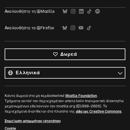
Ακολουθήστε τη @Mozilla
Ακολουθήστε το @Firefox
Δωρεά
Όλες
οι
Γλώσσα
γλώσσες
Κάντε δωρεά στο μη κερδοσκοπικό
Mozilla Foundation
.
Τμήματα αυτού του περιεχομένου αποτελούν πνευματική ιδιοκτησία
μεμονωμένων εθελοντών του mozilla.org (©1998–2026). Το
περιεχόμενο διατίθεται στο πλαίσιο της
άδειας Creative Commons
.
Σημείωση απορρήτου ιστοτόπου
Cookie