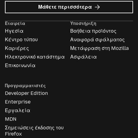
σχετικά
Μάθετε περισσότερα
με
Διαφημίσεις
Εταιρεία
Υποστήριξη
Mozilla
Ηγεσία
Βοήθεια προϊόντος
Κέντρο τύπου
Αναφορά σφάλματος
Καριέρες
Μετάφραση στη Mozilla
Ηλεκτρονικό κατάστημα
Ασφάλεια
Επικοινωνία
Προγραμματιστές
Developer Edition
Enterprise
Εργαλεία
MDN
Σημειώσεις έκδοσης του
Firefox