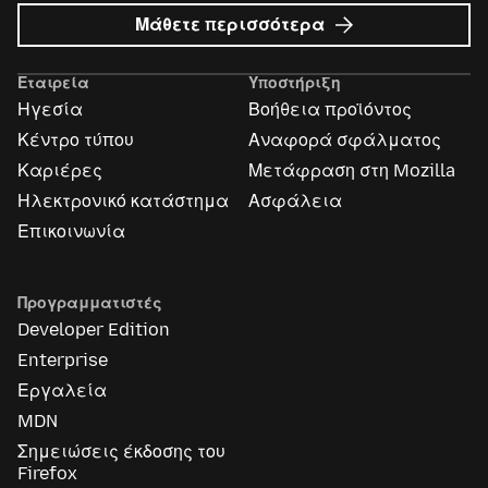
σχετικά
Μάθετε περισσότερα
με
Διαφημίσεις
Εταιρεία
Υποστήριξη
Mozilla
Ηγεσία
Βοήθεια προϊόντος
Κέντρο τύπου
Αναφορά σφάλματος
Καριέρες
Μετάφραση στη Mozilla
Ηλεκτρονικό κατάστημα
Ασφάλεια
Επικοινωνία
Προγραμματιστές
Developer Edition
Enterprise
Εργαλεία
MDN
Σημειώσεις έκδοσης του
Firefox