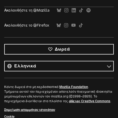
Ακολουθήστε τη @Mozilla
Ακολουθήστε το @Firefox
Δωρεά
Όλες
οι
Γλώσσα
γλώσσες
Κάντε δωρεά στο μη κερδοσκοπικό
Mozilla Foundation
.
Τμήματα αυτού του περιεχομένου αποτελούν πνευματική ιδιοκτησία
μεμονωμένων εθελοντών του mozilla.org (©1998–2026). Το
περιεχόμενο διατίθεται στο πλαίσιο της
άδειας Creative Commons
.
Σημείωση απορρήτου ιστοτόπου
Cookie