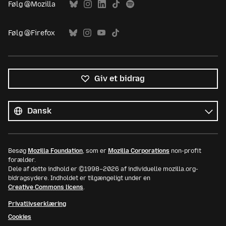
Følg @Mozilla
Følg @Firefox
Giv et bidrag
Alle
sprog
Sprog
Besøg
Mozilla Foundation
, som er
Mozilla Corporations
non-profit
forælder.
Dele af dette indhold er ©1998–2026 af individuelle mozilla.org-
bidragsydere. Indholdet er tilgængeligt under en
Creative Commons licens
.
Privatlivserklæring
Cookies