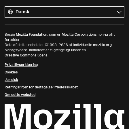
Alle
sprog
Sprog
Besøg
Mozilla Foundation
, som er
Mozilla Corporations
non-profit
forælder.
Dele af dette indhold er ©1998–2026 af individuelle mozilla.org-
bidragsydere. Indholdet er tilgængeligt under en
Creative Commons licens
.
Privatlivserklæring
Cookies
Juridisk
Retningslinjer for deltagelse i fællesskabet
Om dette websted