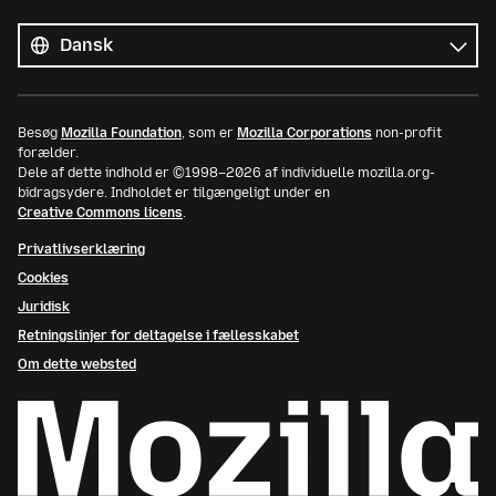
Alle
sprog
Sprog
Besøg
Mozilla Foundation
, som er
Mozilla Corporations
non-profit
forælder.
Dele af dette indhold er ©1998–2026 af individuelle mozilla.org-
bidragsydere. Indholdet er tilgængeligt under en
Creative Commons licens
.
Privatlivserklæring
Cookies
Juridisk
Retningslinjer for deltagelse i fællesskabet
Om dette websted