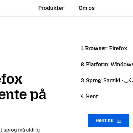
Produkter
Om os
1. Browser:
Firefox
2. Platform:
Windows
efox
3. Sprog:
Saraiki
hente på
4. Hent:
Hent nu
it sprog må aldrig