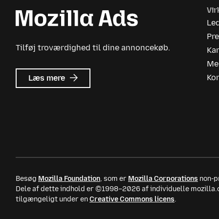
Vi
Le
Pr
Tilføj troværdighed til dine annoncekøb.
Kar
Me
om
Ko
Læs mere
Mozilla
Ads
Besøg
Mozilla Foundation
, som er
Mozilla Corporations
non-pr
Dele af dette indhold er ©1998–2026 af individuelle mozilla
tilgængeligt under en
Creative Commons licens
.