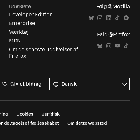
Udviklere
Følg @Mozilla
Developer Edition
Enterprise
Værktøj
Følg @Firefox
MDN
Om de seneste udgivelser af
Firefox
Alle
sprog
Sprog
Giv et bidrag
ring
Cookies
Juridisk
or deltagelse i fællesskabet
Om dette websted