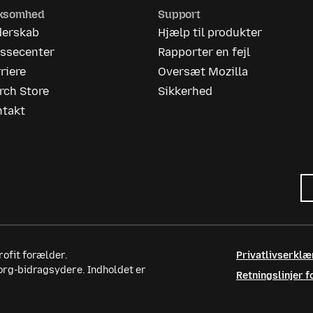
rksomhed
Support
derskab
Hjælp til produkter
essecenter
Rapporter en fejl
riere
Oversæt Mozilla
rch Store
Sikkerhed
ntakt
ofit forælder.
Privatlivserklæ
.org-bidragsydere. Indholdet er
Retningslinjer f