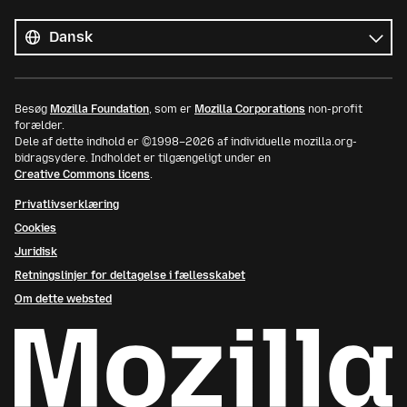
Alle
sprog
Sprog
Besøg
Mozilla Foundation
, som er
Mozilla Corporations
non-profit
forælder.
Dele af dette indhold er ©1998–2026 af individuelle mozilla.org-
bidragsydere. Indholdet er tilgængeligt under en
Creative Commons licens
.
Privatlivserklæring
Cookies
Juridisk
Retningslinjer for deltagelse i fællesskabet
Om dette websted