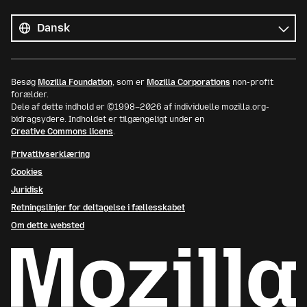
Alle
sprog
Sprog
Besøg
Mozilla Foundation
, som er
Mozilla Corporations
non-profit
forælder.
Dele af dette indhold er ©1998–2026 af individuelle mozilla.org-
bidragsydere. Indholdet er tilgængeligt under en
Creative Commons licens
.
Privatlivserklæring
Cookies
Juridisk
Retningslinjer for deltagelse i fællesskabet
Om dette websted