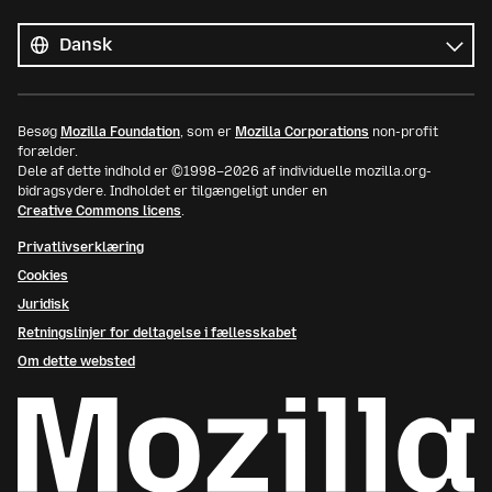
Alle
sprog
Sprog
Besøg
Mozilla Foundation
, som er
Mozilla Corporations
non-profit
forælder.
Dele af dette indhold er ©1998–2026 af individuelle mozilla.org-
bidragsydere. Indholdet er tilgængeligt under en
Creative Commons licens
.
Privatlivserklæring
Cookies
Juridisk
Retningslinjer for deltagelse i fællesskabet
Om dette websted