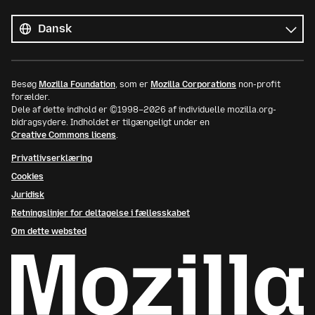
Alle
sprog
Sprog
Besøg
Mozilla Foundation
, som er
Mozilla Corporations
non-profit
forælder.
Dele af dette indhold er ©1998–2026 af individuelle mozilla.org-
bidragsydere. Indholdet er tilgængeligt under en
Creative Commons licens
.
Privatlivserklæring
Cookies
Juridisk
Retningslinjer for deltagelse i fællesskabet
Om dette websted