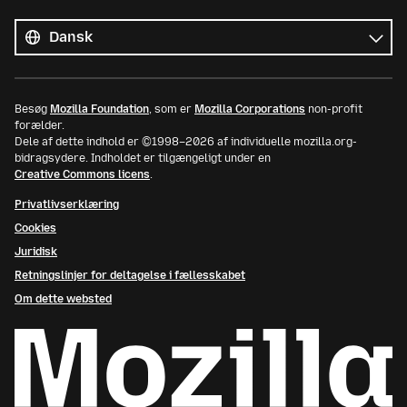
Alle
sprog
Sprog
Besøg
Mozilla Foundation
, som er
Mozilla Corporations
non-profit
forælder.
Dele af dette indhold er ©1998–2026 af individuelle mozilla.org-
bidragsydere. Indholdet er tilgængeligt under en
Creative Commons licens
.
Privatlivserklæring
Cookies
Juridisk
Retningslinjer for deltagelse i fællesskabet
Om dette websted