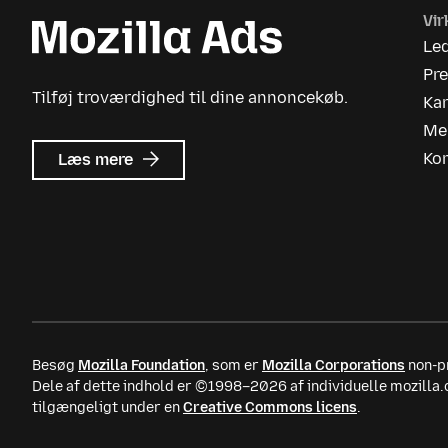
Vi
Le
Pr
Tilføj troværdighed til dine annoncekøb.
Kar
Me
om
Ko
Læs mere
Mozilla
Ads
Besøg
Mozilla Foundation
, som er
Mozilla Corporations
non-pr
Dele af dette indhold er ©1998–2026 af individuelle mozilla
tilgængeligt under en
Creative Commons licens
.