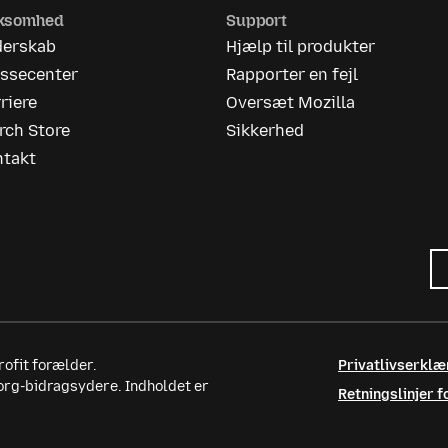
rksomhed
Support
derskab
Hjælp til produkter
essecenter
Rapporter en fejl
riere
Oversæt Mozilla
rch Store
Sikkerhed
ntakt
ofit forælder.
Privatlivserklæ
.org-bidragsydere. Indholdet er
Retningslinjer f