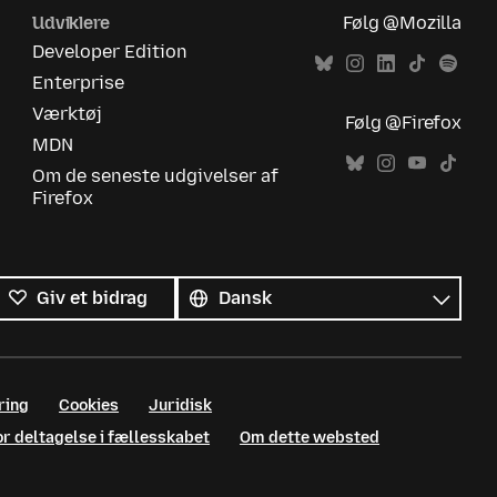
Udviklere
Følg @Mozilla
Developer Edition
Enterprise
Værktøj
Følg @Firefox
MDN
Om de seneste udgivelser af
Firefox
Alle
sprog
Sprog
Giv et bidrag
ring
Cookies
Juridisk
or deltagelse i fællesskabet
Om dette websted