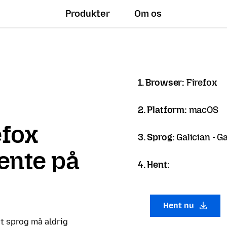
Produkter
Om os
1. Browser:
Firefox
2. Platform:
macOS
efox
3. Sprog:
Galician - G
hente på
4. Hent:
Hent nu
it sprog må aldrig