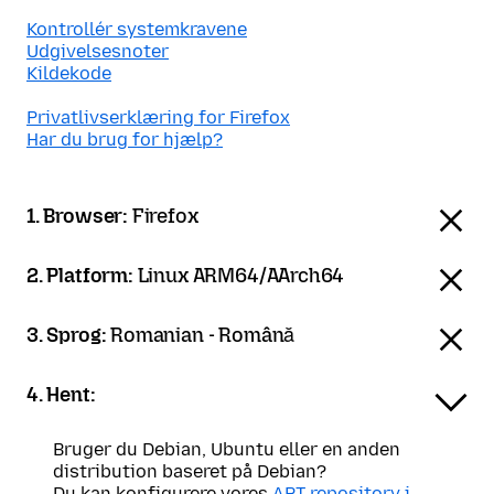
Kontrollér systemkravene
Udgivelsesnoter
Kildekode
Privatlivserklæring for Firefox
Har du brug for hjælp?
1. Browser:
Firefox
2. Platform:
Linux ARM64/AArch64
3. Sprog:
Romanian - Română
4. Hent:
Bruger du Debian, Ubuntu eller en anden
distribution baseret på Debian?
Du kan konfigurere vores
APT-repository i