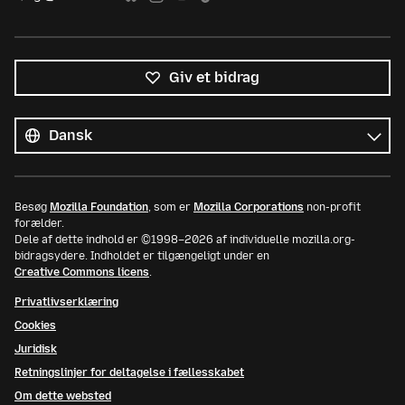
Giv et bidrag
Alle
sprog
Sprog
Besøg
Mozilla Foundation
, som er
Mozilla Corporations
non-profit
forælder.
Dele af dette indhold er ©1998–2026 af individuelle mozilla.org-
bidragsydere. Indholdet er tilgængeligt under en
Creative Commons licens
.
Privatlivserklæring
Cookies
Juridisk
Retningslinjer for deltagelse i fællesskabet
Om dette websted