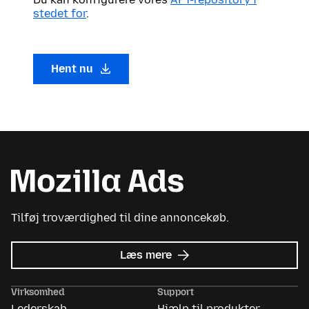
stedet for
.
Hent nu
Tilføj troværdighed til dine annoncekøb.
om
Læs mere
Mozilla
Ads
Virksomhed
Support
Lederskab
Hjælp til produkter