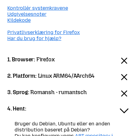
Kontrollér systemkravene
Udgivelsesnoter
Kildekode
Privatlivserklæring for Firefox
Har du brug for hjælp?
1. Browser:
Firefox
2. Platform:
Linux ARM64/AArch64
3. Sprog:
Romansh - rumantsch
4. Hent:
Bruger du Debian, Ubuntu eller en anden
distribution baseret på Debian?
Du kan konfigurere vores
APT-repository i