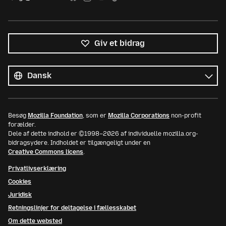
Giv et bidrag
Alle
sprog
Sprog
Besøg
Mozilla Foundation
, som er
Mozilla Corporations
non-profit
forælder.
Dele af dette indhold er ©1998–2026 af individuelle mozilla.org-
bidragsydere. Indholdet er tilgængeligt under en
Creative Commons licens
.
Privatlivserklæring
Cookies
Juridisk
Retningslinjer for deltagelse i fællesskabet
Om dette websted