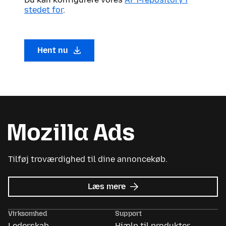
stedet for
.
Hent nu
Tilføj troværdighed til dine annoncekøb.
om
Læs mere
Mozilla
Ads
Virksomhed
Support
Lederskab
Hjælp til produkter