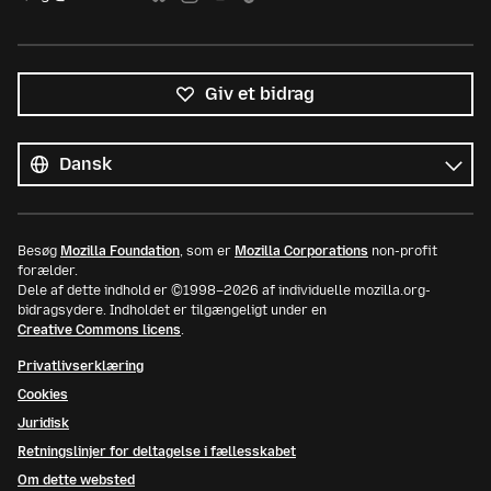
Giv et bidrag
Alle
sprog
Sprog
Besøg
Mozilla Foundation
, som er
Mozilla Corporations
non-profit
forælder.
Dele af dette indhold er ©1998–2026 af individuelle mozilla.org-
bidragsydere. Indholdet er tilgængeligt under en
Creative Commons licens
.
Privatlivserklæring
Cookies
Juridisk
Retningslinjer for deltagelse i fællesskabet
Om dette websted