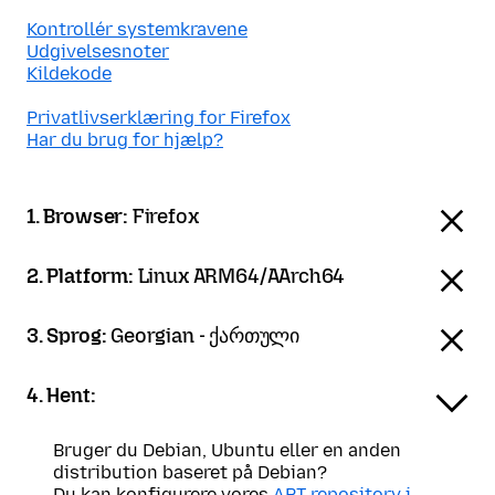
Kontrollér systemkravene
Udgivelsesnoter
Kildekode
Privatlivserklæring for Firefox
Har du brug for hjælp?
1. Browser:
Firefox
2. Platform:
Linux ARM64/AArch64
3. Sprog:
Georgian - ქართული
4. Hent:
Bruger du Debian, Ubuntu eller en anden
distribution baseret på Debian?
Du kan konfigurere vores
APT-repository i