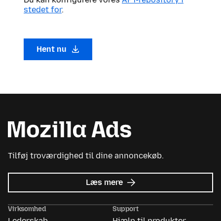
stedet for
.
Hent nu
Tilføj troværdighed til dine annoncekøb.
om
Læs mere
Mozilla
Ads
Virksomhed
Support
Lederskab
Hjælp til produkter