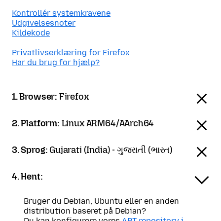
Kontrollér systemkravene
Udgivelsesnoter
Kildekode
Privatlivserklæring for Firefox
Har du brug for hjælp?
1. Browser:
Firefox
2. Platform:
Linux ARM64/AArch64
3. Sprog:
Gujarati (India) - ગુજરાતી (ભારત)
4. Hent:
Bruger du Debian, Ubuntu eller en anden
distribution baseret på Debian?
Du kan konfigurere vores
APT-repository i