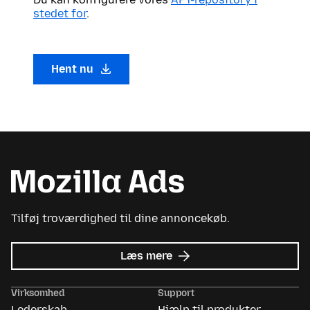
stedet for
.
Hent nu
Tilføj troværdighed til dine annoncekøb.
om
Læs mere
Mozilla
Ads
Virksomhed
Support
Lederskab
Hjælp til produkter