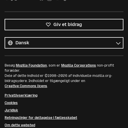
Giv et bidrag
Alle
sprog
Sprog
Besøg
Mozilla Foundation
, som er
Mozilla Corporations
non-profit
forælder.
Dele af dette indhold er ©1998–2026 af individuelle mozilla.org-
bidragsydere. Indholdet er tilgængeligt under en
Creative Commons licens
.
Privatlivserklæring
Cookies
Juridisk
Retningslinjer for deltagelse i fællesskabet
Om dette websted