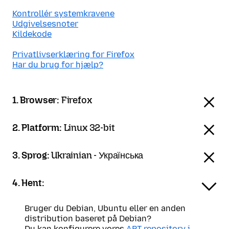
Kontrollér systemkravene
Udgivelsesnoter
Kildekode
Privatlivserklæring for Firefox
Har du brug for hjælp?
1. Browser:
Firefox
2. Platform:
Linux 32-bit
3. Sprog:
Ukrainian - Українська
4. Hent:
Bruger du Debian, Ubuntu eller en anden
distribution baseret på Debian?
Du kan konfigurere vores
APT-repository i