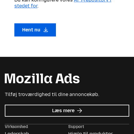
stedet for
.
Hent nu
Tilføj troværdighed til dine annoncekøb.
om
Læs mere
Mozilla
Ads
Virksomhed
Support
Lederskab
Hjælp til produkter