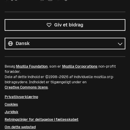
Giv et bidrag
Alle
sprog
Sprog
Besøg
Mozilla Foundation
, som er
Mozilla Corporations
non-profit
forælder.
Dele af dette indhold er ©1998–2026 af individuelle mozilla.org-
bidragsydere. Indholdet er tilgængeligt under en
Creative Commons licens
.
Privatlivserklæring
Cookies
Juridisk
Retningslinjer for deltagelse i fællesskabet
Om dette websted