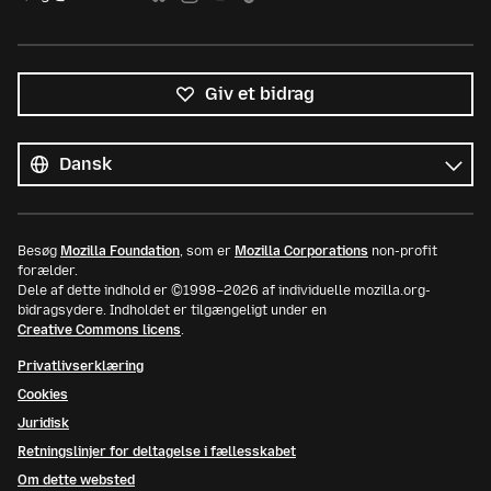
Giv et bidrag
Alle
sprog
Sprog
Besøg
Mozilla Foundation
, som er
Mozilla Corporations
non-profit
forælder.
Dele af dette indhold er ©1998–2026 af individuelle mozilla.org-
bidragsydere. Indholdet er tilgængeligt under en
Creative Commons licens
.
Privatlivserklæring
Cookies
Juridisk
Retningslinjer for deltagelse i fællesskabet
Om dette websted