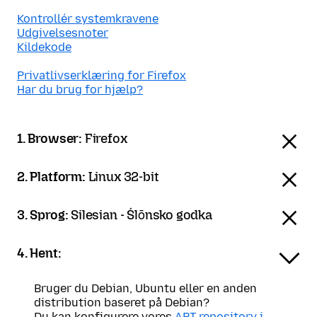
Kontrollér systemkravene
Udgivelsesnoter
Kildekode
Privatlivserklæring for Firefox
Har du brug for hjælp?
1. Browser:
Firefox
2. Platform:
Linux 32-bit
3. Sprog:
Silesian - Ślōnsko godka
4. Hent:
Bruger du Debian, Ubuntu eller en anden
distribution baseret på Debian?
Du kan konfigurere vores
APT-repository i