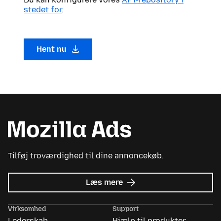
stedet for
.
Hent nu
Tilføj troværdighed til dine annoncekøb.
om
Læs mere
Mozilla
Ads
Virksomhed
Support
Lederskab
Hjælp til produkter