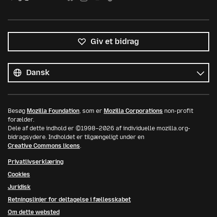
Giv et bidrag
Alle
sprog
Sprog
Besøg
Mozilla Foundation
, som er
Mozilla Corporations
non-profit
forælder.
Dele af dette indhold er ©1998–2026 af individuelle mozilla.org-
bidragsydere. Indholdet er tilgængeligt under en
Creative Commons licens
.
Privatlivserklæring
Cookies
Juridisk
Retningslinjer for deltagelse i fællesskabet
Om dette websted