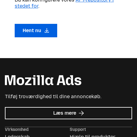
stedet for
.
Hent nu
Tilføj troværdighed til dine annoncekøb.
om
Læs mere
Mozilla
Ads
Virksomhed
Support
Lederskab
Hjælp til produkter