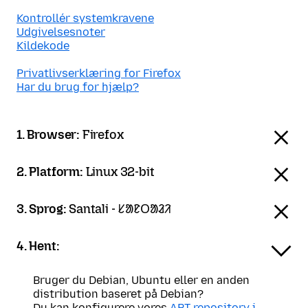
Kontrollér systemkravene
Udgivelsesnoter
Kildekode
Privatlivserklæring for Firefox
Har du brug for hjælp?
1. Browser:
Firefox
2. Platform:
Linux 32-bit
3. Sprog:
Santali - ᱥᱟᱱᱛᱟᱲᱤ
4. Hent:
Bruger du Debian, Ubuntu eller en anden
distribution baseret på Debian?
Du kan konfigurere vores
APT-repository i