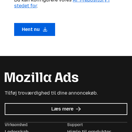
stedet for
.
Hent nu
Tilføj troværdighed til dine annoncekøb.
om
Læs mere
Mozilla
Ads
Virksomhed
Support
Lederskab
Hjælp til produkter