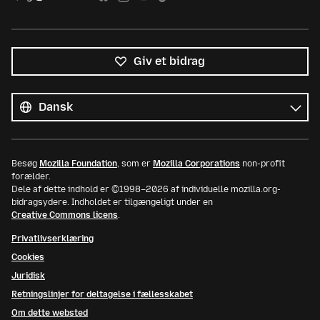
Giv et bidrag
Alle
sprog
Sprog
Besøg
Mozilla Foundation
, som er
Mozilla Corporations
non-profit
forælder.
Dele af dette indhold er ©1998–2026 af individuelle mozilla.org-
bidragsydere. Indholdet er tilgængeligt under en
Creative Commons licens
.
Privatlivserklæring
Cookies
Juridisk
Retningslinjer for deltagelse i fællesskabet
Om dette websted