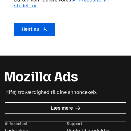
stedet for
.
Hent nu
Tilføj troværdighed til dine annoncekøb.
om
Læs mere
Mozilla
Ads
Virksomhed
Support
Lederskab
Hjælp til produkter