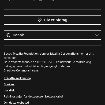
Giv et bidrag
Alle
sprog
Sprog
Besøg
Mozilla Foundation
, som er
Mozilla Corporations
non-profit
forælder.
Dele af dette indhold er ©1998–2026 af individuelle mozilla.org-
bidragsydere. Indholdet er tilgængeligt under en
Creative Commons licens
.
Privatlivserklæring
Cookies
Juridisk
Retningslinjer for deltagelse i fællesskabet
Om dette websted