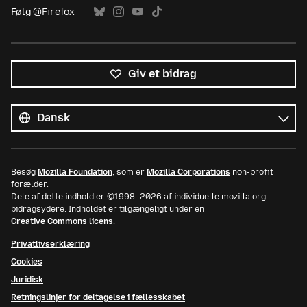
Følg @Firefox
Giv et bidrag
Alle
sprog
Sprog
Besøg
Mozilla Foundation
, som er
Mozilla Corporations
non-profit
forælder.
Dele af dette indhold er ©1998–2026 af individuelle mozilla.org-
bidragsydere. Indholdet er tilgængeligt under en
Creative Commons licens
.
Privatlivserklæring
Cookies
Juridisk
Retningslinjer for deltagelse i fællesskabet