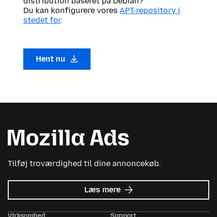
distribution baseret på Debian?
Du kan konfigurere vores
APT-repository i
stedet for
.
Hent nu
Tilføj troværdighed til dine annoncekøb.
om
Læs mere
Mozilla
Ads
Virksomhed
Support