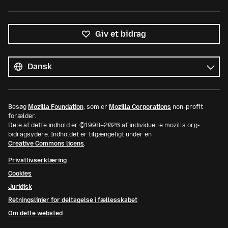
Giv et bidrag
Alle
sprog
Sprog
Besøg
Mozilla Foundation
, som er
Mozilla Corporations
non-profit
forælder.
Dele af dette indhold er ©1998–2026 af individuelle mozilla.org-
bidragsydere. Indholdet er tilgængeligt under en
Creative Commons licens
.
Privatlivserklæring
Cookies
Juridisk
Retningslinjer for deltagelse i fællesskabet
Om dette websted