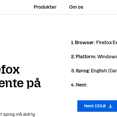
Produkter
Om os
1. Browser:
Firefox 
2. Platform:
Windows
efox
3. Sprog:
English (Ca
hente på
4. Hent:
Hent 153.0
it sprog må aldrig