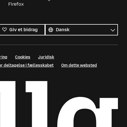
Firefox
Alle
sprog
Sprog
Giv et bidrag
ring
Cookies
Juridisk
or deltagelse i fællesskabet
Om dette websted