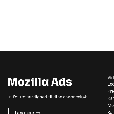
Vi
Le
Pr
Tilføj troværdighed til dine annoncekøb.
Kar
Me
om
Ko
Læs mere