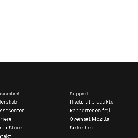
rksomhed
Support
derskab
Hjælp til produkter
essecenter
Rapporter en fejl
riere
Oversæt Mozilla
rch Store
Sikkerhed
ntakt