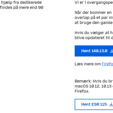
d hjælp fra dedikerede
Vi er i overgangsp
ox findes på mere end 90
Når der kommer en n
overlap på et par m
at bruge den gamle v
Hvis du vælger at h
blive opdateret til
Hent 140.13.0
Læs mere om
Firef
Bemærk: Hvis du br
macOS 10.12, 10.13 
Firefox.
Hent ESR 115