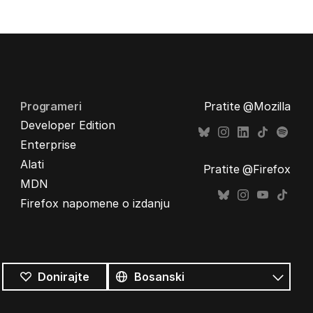
Programeri
Pratite @Mozilla
Developer Edition
Enterprise
Alati
Pratite @Firefox
MDN
Firefox napomene o izdanju
Svi
jezici
Jezik
Donirajte