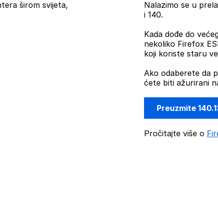
era širom svijeta,
Nalazimo se u prel
i 140.
Kada dođe do većeg a
nekoliko Firefox ES
koji koriste staru v
Ako odaberete da p
ćete biti ažurirani 
Preuzmite 140.
Pročitajte više o
Fir