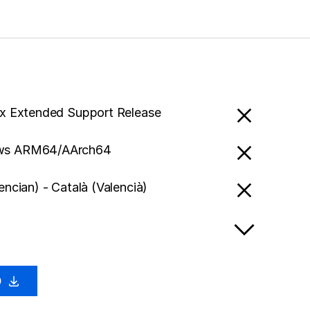
ox Extended Support Release
ws ARM64/AArch64
encian) - Català (Valencià)
0