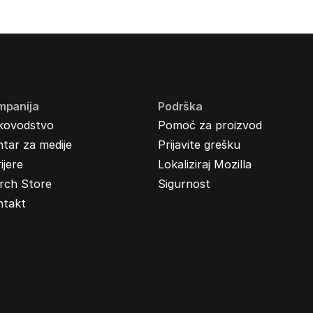
mpanija
Podrška
kovodstvo
Pomoć za proizvod
tar za medije
Prijavite grešku
ijere
Lokaliziraj Mozilla
rch Store
Sigurnost
ntakt