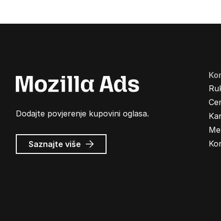
Ko
Ru
Cen
Dodajte povjerenje kupovini oglasa.
Kar
Me
o
Ko
Saznajte više
Mozilla
oglasi