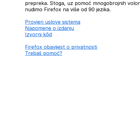
prepreka. Stoga, uz pomoć mnogobrojnih volont
nudimo Firefox na više od 90 jezika.
Provjeri uslove sistema
Napomene o izdanju
Izvorni kȏd
Firefox obavijest o privatnosti
Trebaš pomoć?