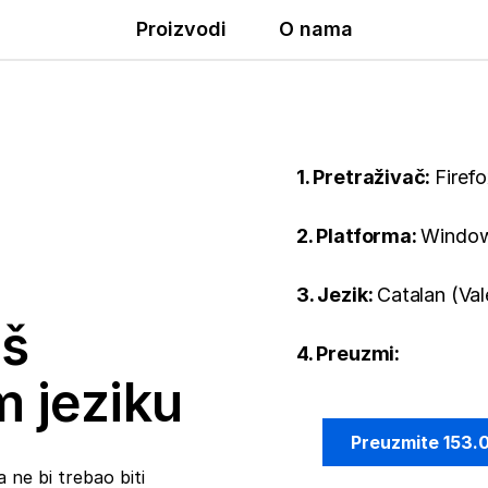
Proizvodi
O nama
1. Pretraživač:
Firef
2. Platforma:
Windo
3. Jezik:
Catalan (Val
iš
4. Preuzmi:
m jeziku
Preuzmite 153.
 ne bi trebao biti