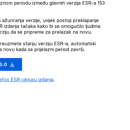
aznom periodu između glavnih verzija ESR-a 153
žuriranja verzije, uvijek postoji preklapanje
R izdanja tačaka kako bi se omogućilo ljudima
erziju da se pripreme za prelazak na novu.
reuzmete stariju verziju ESR-a, automatski
na novu kada se prijelazni period završi.
13.0
efox ESR ciklusu izdanja
.