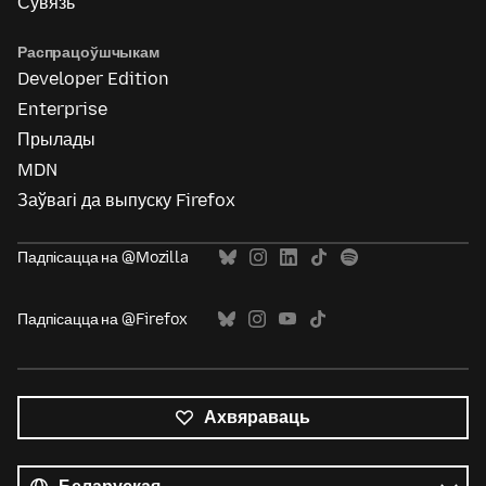
Сувязь
Распрацоўшчыкам
Developer Edition
Enterprise
Прылады
MDN
Заўвагі да выпуску Firefox
Падпісацца на @Mozilla
Падпісацца на @Firefox
Ахвяраваць
Усе
мовы
Мова