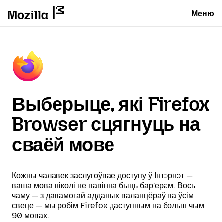
Меню
Выберыце, які Firefox
Browser сцягнуць на
сваёй мове
Кожны чалавек заслугоўвае доступу ў Інтэрнэт —
ваша мова ніколі не павінна быць бар'ерам. Вось
чаму — з дапамогай адданых валанцёраў па ўсім
свеце — мы робім Firefox даступным на больш чым
90 мовах.