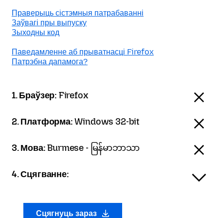
Праверыць сістэмныя патрабаванні
Заўвагі пры выпуску
Зыходны код
Паведамленне аб прыватнасці Firefox
Патрэбна дапамога?
1. Браўзер:
Firefox
2. Платформа:
Windows 32-bit
3. Мова:
Burmese - မြန်မာဘာသာ
4. Сцягванне:
Сцягнуць зараз