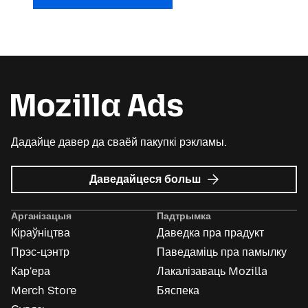
Дадайце давер да сваёй пакупкі рэкламы.
пра
Даведайцеся больш
Mozilla
Ads
Арганізацыя
Падтрымка
Кіраўніцтва
Даведка пра прадукт
Прэс-цэнтр
Паведаміць пра памылку
Кар'ера
Лакалізаваць Mozilla
Merch Store
Бяспека