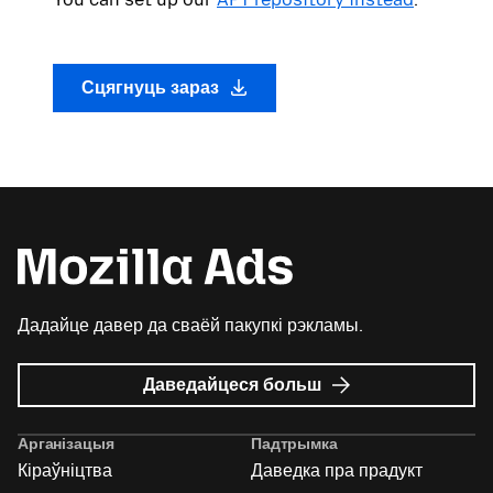
Сцягнуць зараз
Дадайце давер да сваёй пакупкі рэкламы.
пра
Даведайцеся больш
Mozilla
Ads
Арганізацыя
Падтрымка
Кіраўніцтва
Даведка пра прадукт