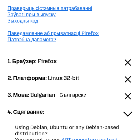
Праверыць сістэмныя патрабаванні
Заўвагі пры выпуску
Зыходны код
Паведамленне аб прыватнасці Firefox
Патрэбна дапамога?
1. Браўзер:
Firefox
2. Платформа:
Linux 32-bit
3. Мова:
Bulgarian - Български
4. Сцягванне:
Using Debian, Ubuntu or any Debian-based
distribution?
You can set up our
APT repository instead
.