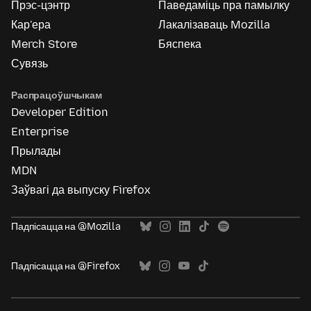
Прэс-цэнтр
Паведаміць пра памылку
Кар'ера
Лакалізаваць Mozilla
Merch Store
Бяспека
Сувязь
Распрацоўшчыкам
Developer Edition
Enterprise
Прылады
MDN
Заўвагі да выпуску Firefox
Падпісацца на @Mozilla
Падпісацца на @Firefox