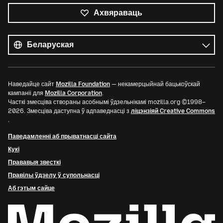
Ахвяраваць
Усе
мовы
Мова
Наведайце сайт
Mozilla Foundation
— некамерцыйнай бацькоўскай
кампаніі для
Mozilla Corporation
.
Часткі змесціва створаны асобнымі ўдзельнікамі mozilla.org ©1998–
2026. Змесціва даступна ў адпаведнасці з
ліцэнзіяй Creative Commons
.
Паведамленні аб прыватнасці сайта
Кукі
Прававыя звесткі
Правілы ўдзелу ў супольнасці
Аб гэтым сайце