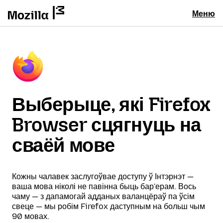
Меню
Выберыце, які Firefox
Browser сцягнуць на
сваёй мове
Кожны чалавек заслугоўвае доступу ў Інтэрнэт —
ваша мова ніколі не павінна быць бар'ерам. Вось
чаму — з дапамогай адданых валанцёраў па ўсім
свеце — мы робім Firefox даступным на больш чым
90 мовах.