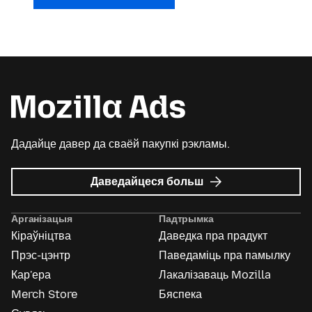
Дадайце давер да сваёй пакупкі рэкламы.
пра
Даведайцеся больш
Mozilla
Ads
Арганізацыя
Падтрымка
Кіраўніцтва
Даведка пра прадукт
Прэс-цэнтр
Паведаміць пра памылку
Кар'ера
Лакалізаваць Mozilla
Merch Store
Бяспека