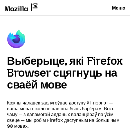
Меню
Выберыце, які Firefox
Browser сцягнуць на
сваёй мове
Кожны чалавек заслугоўвае доступу ў Інтэрнэт —
ваша мова ніколі не павінна быць бар'ерам. Вось
чаму — з дапамогай адданых валанцёраў па ўсім
свеце — мы робім Firefox даступным на больш чым
90 мовах.