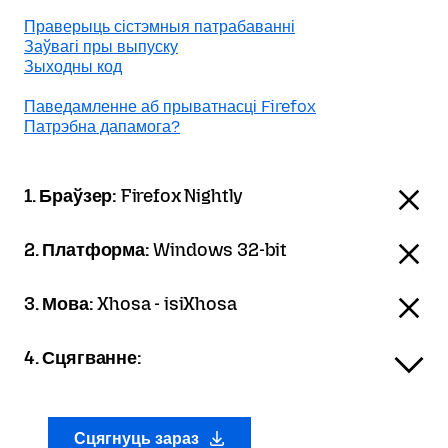
Праверыць сістэмныя патрабаванні
Заўвагі пры выпуску
Зыходны код
Паведамленне аб прыватнасці Firefox
Патрэбна дапамога?
1. Браўзер:
Firefox Nightly
2. Платформа:
Windows 32-bit
3. Мова:
Xhosa - isiXhosa
4. Сцягванне:
Сцягнуць зараз