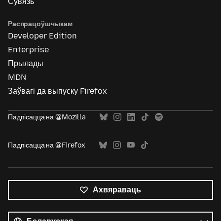
Сувязь
Распрацоўшчыкам
Developer Edition
Enterprise
Прылады
MDN
Заўвагі да выпуску Firefox
Падпісацца на @Mozilla
Падпісацца на @Firefox
Ахвяраваць
Усе
мовы
Мова