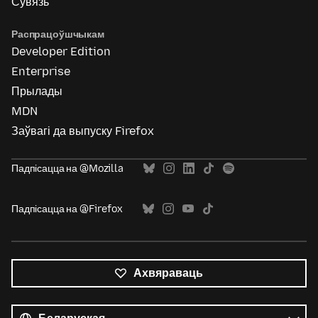
Сувязь
Распрацоўшчыкам
Developer Edition
Enterprise
Прылады
MDN
Заўвагі да выпуску Firefox
Падпісацца на @Mozilla
Падпісацца на @Firefox
Ахвяраваць
Усе
мовы
Мова