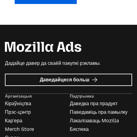
Дадайце давер да сваёй пакупкі рэкламы.
пра
Даведайцеся больш
Mozilla
Ads
Арганізацыя
Падтрымка
Кіраўніцтва
Даведка пра прадукт
Прэс-цэнтр
Паведаміць пра памылку
Кар'ера
Лакалізаваць Mozilla
Merch Store
Бяспека