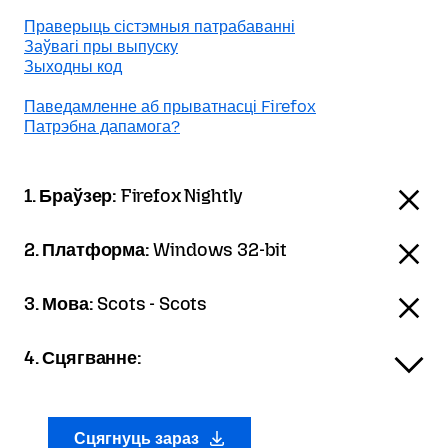
Праверыць сістэмныя патрабаванні
Заўвагі пры выпуску
Зыходны код
Паведамленне аб прыватнасці Firefox
Патрэбна дапамога?
1. Браўзер:
Firefox Nightly
2. Платформа:
Windows 32-bit
3. Мова:
Scots - Scots
4. Сцягванне:
Сцягнуць зараз