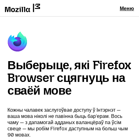
Меню
Выберыце, які Firefox
Browser сцягнуць на
сваёй мове
Кожны чалавек заслугоўвае доступу ў Інтэрнэт —
ваша мова ніколі не павінна быць бар'ерам. Вось
чаму — з дапамогай адданых валанцёраў па ўсім
свеце — мы робім Firefox даступным на больш чым
90 мовах.