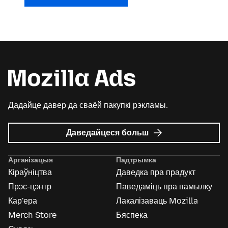
Дадайце давер да сваёй пакупкі рэкламы.
пра
Даведайцеся больш
Mozilla
Ads
Арганізацыя
Падтрымка
Кіраўніцтва
Даведка пра прадукт
Прэс-цэнтр
Паведаміць пра памылку
Кар'ера
Лакалізаваць Mozilla
Merch Store
Бяспека