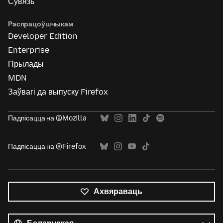
Сувязь
Распрацоўшчыкам
Developer Edition
Enterprise
Прылады
MDN
Заўвагі да выпуску Firefox
Падпісацца на @Mozilla
Падпісацца на @Firefox
Ахвяраваць
Усе
мовы
Мова