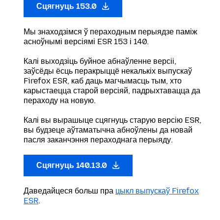
Сцягнуць 153.0
Мы знаходзімся ў пераходным перыядзе паміж
асноўнымі версіямі ESR 153 і 140.
Калі выходзіць буйное абнаўленне версіі,
заўсёды ёсць перакрыццё некалькіх выпускаў
Firefox ESR, каб даць магчымасць тым, хто
карыстаецца старой версіяй, падрыхтавацца да
пераходу на новую.
Калі вы вырашыце сцягнуць старую версію ESR,
вы будзеце аўтаматычна абноўлены да новай
пасля заканчэння пераходнага перыяду.
Сцягнуць 140.13.0
Даведайцеся больш пра
цыкл выпускаў Firefox
ESR
.