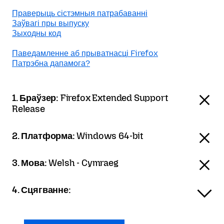
Праверыць сістэмныя патрабаванні
Заўвагі пры выпуску
Зыходны код
Паведамленне аб прыватнасці Firefox
Патрэбна дапамога?
1. Браўзер:
Firefox Extended Support
Release
2. Платформа:
Windows 64-bit
3. Мова:
Welsh - Cymraeg
4. Сцягванне: