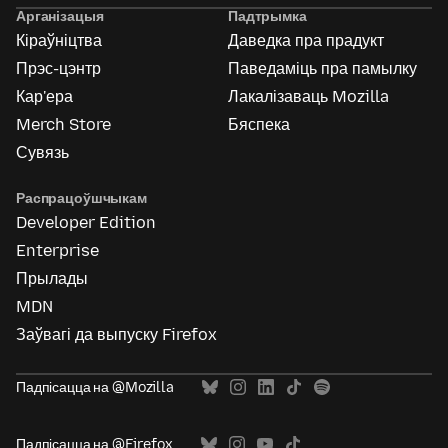
Ads
Арганізацыя
Падтрымка
Кіраўніцтва
Даведка пра прадукт
Прэс-цэнтр
Паведаміць пра памылку
Кар'ера
Лакалізаваць Mozilla
Merch Store
Бяспека
Сувязь
Распрацоўшчыкам
Developer Edition
Enterprise
Прылады
MDN
Заўвагі да выпуску Firefox
Падпісацца на @Mozilla
Падпісацца на @Firefox