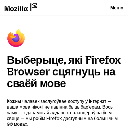
Меню
Выберыце, які Firefox
Browser сцягнуць на
сваёй мове
Кожны чалавек заслугоўвае доступу ў Інтэрнэт —
ваша мова ніколі не павінна быць бар'ерам. Вось
чаму — з дапамогай адданых валанцёраў па ўсім
свеце — мы робім Firefox даступным на больш чым
90 мовах.