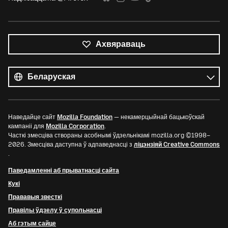
Ахвяраваць
Усе
мовы
Мова
Наведайце сайт
Mozilla Foundation
— некамерцыйнай бацькоўскай
кампаніі для
Mozilla Corporation
.
Часткі змесціва створаны асобнымі ўдзельнікамі mozilla.org ©1998–
2026. Змесціва даступна ў адпаведнасці з
ліцэнзіяй Creative Commons
.
Паведамленні аб прыватнасці сайта
Кукі
Прававыя звесткі
Правілы ўдзелу ў супольнасці
Аб гэтым сайце