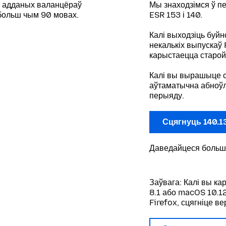
й адданых валанцёраў
Мы знаходзімся ў п
 больш чым 90 мовах.
ESR 153 і 140.
Калі выходзіць буйн
некалькіх выпускаў 
карыстаецца старой
Калі вы вырашыце с
аўтаматычна абноўл
перыяду.
Сцягнуць 140.1
Даведайцеся больш
Заўвага: Калі вы к
8.1 або macOS 10.12
Firefox, сцягніце ве