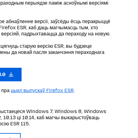
ераходным перыядзе паміж асноўнымі версіямі
ое абнаўленне версіі, заўсёды ёсць перакрыццё
Firefox ESR, каб даць магчымасць тым, хто
 версіяй, падрыхтавацца да пераходу на новую.
цягнуць старую версію ESR, вы будзеце
ены да новай пасля заканчэння пераходнага
3.0
 пра
цыкл выпускаў Firefox ESR
.
арыстаецеся Windows 7, Windows 8, Windows
, 10.13 ці 10.14, каб магчы выкарыстоўваць
рсію ESR 115.