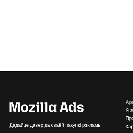
Ар
Кір
Пр
Дадайце давер да сваёй пакупкі рэкламы.
Кар