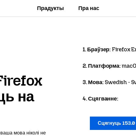
Прадукты
Пра нас
1. Браўзер:
Firefox 
2. Платформа:
macO
irefox
3. Мова:
Swedish - S
ць на
4. Сцягванне:
Сцягнуць 153.
 ваша мова ніколі не