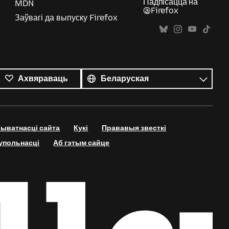
Падпісацца на
MDN
@Firefox
Заўвагі да выпуску Firefox
Усе
мовы
Мова
Ахвяраваць
рыватнасці сайта
Кукі
Прававыя звесткі
супольнасці
Аб гэтым сайце