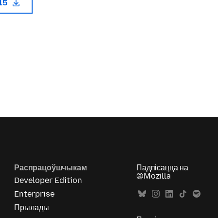
115
Распрацоўшчыкам
Падпісацца на
@Mozilla
Developer Edition
Enterprise
Прылады