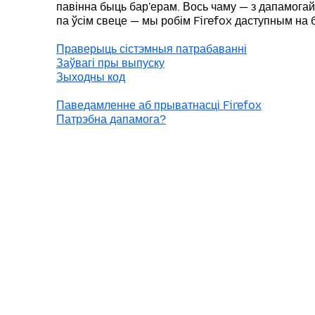
павінна быць бар'ерам. Вось чаму — з дапамога
па ўсім свеце — мы робім Firefox даступным на
Праверыць сістэмныя патрабаванні
Заўвагі пры выпуску
Зыходны код
Паведамленне аб прыватнасці Firefox
Патрэбна дапамога?