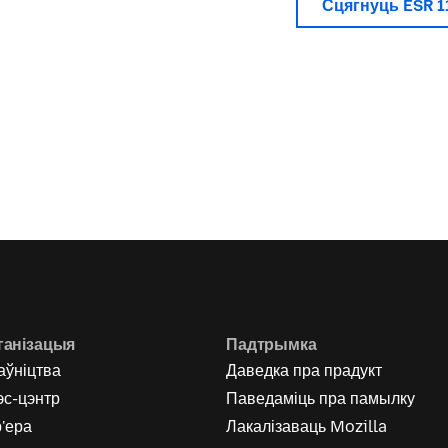
Сцягнуць ESR 
ганізацыя
Падтрымка
аўніцтва
Даведка пра прадукт
эс-цэнтр
Паведаміць пра памылку
'ера
Лакалізаваць Mozilla