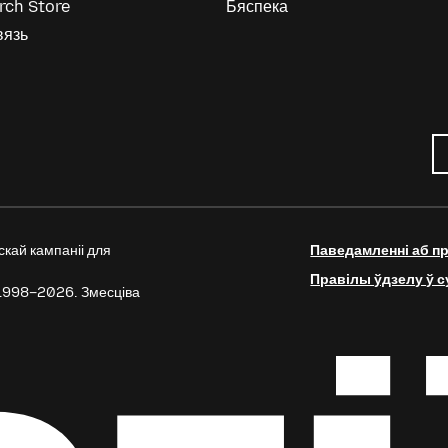
rch Store
Бяспека
вязь
кай кампаніі для
Паведамленні аб п
Правілы ўдзелу ў 
©1998–2026. Змесціва