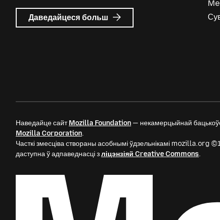
Me
пра
Су
Даведайцеся больш
Mozilla
Ads
Наведайце сайт
Mozilla Foundation
— некамерцыйнай бацькоўс
Mozilla Corporation
.
Часткі змесціва створаны асобнымі ўдзельнікамі mozilla.org 
даступна ў адпаведнасці з
ліцэнзіяй Creative Commons
.