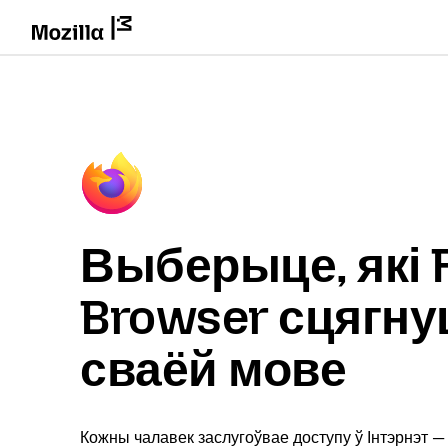
Выберыце, які F
Browser сцягну
сваёй мове
Кожны чалавек заслугоўвае доступу ў Інтэрнэт —