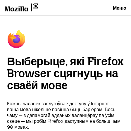
Меню
Выберыце, які Firefox
Browser сцягнуць на
сваёй мове
Кожны чалавек заслугоўвае доступу ў Інтэрнэт —
ваша мова ніколі не павінна быць бар'ерам. Вось
чаму — з дапамогай адданых валанцёраў па ўсім
свеце — мы робім Firefox даступным на больш чым
90 мовах.