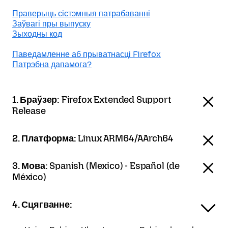
Праверыць сістэмныя патрабаванні
Заўвагі пры выпуску
Зыходны код
Паведамленне аб прыватнасці Firefox
Патрэбна дапамога?
1. Браўзер:
Firefox Extended Support
Release
2. Платформа:
Linux ARM64/AArch64
3. Мова:
Spanish (Mexico) - Español (de
México)
4. Сцягванне: