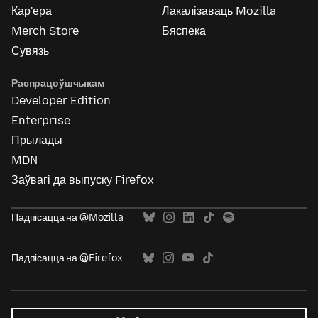
Кар'ера
Лакалізаваць Mozilla
Merch Store
Бяспека
Сувязь
Распрацоўшчыкам
Developer Edition
Enterprise
Прылады
MDN
Заўвагі да выпуску Firefox
Падпісацца на @Mozilla
Падпісацца на @Firefox