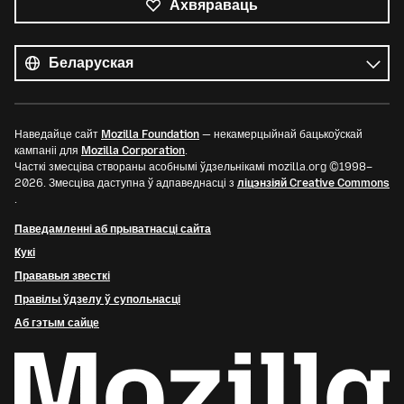
Ахвяраваць
Усе
мовы
Мова
Наведайце сайт
Mozilla Foundation
— некамерцыйнай бацькоўскай
кампаніі для
Mozilla Corporation
.
Часткі змесціва створаны асобнымі ўдзельнікамі mozilla.org ©1998–
2026. Змесціва даступна ў адпаведнасці з
ліцэнзіяй Creative Commons
.
Паведамленні аб прыватнасці сайта
Кукі
Прававыя звесткі
Правілы ўдзелу ў супольнасці
Аб гэтым сайце