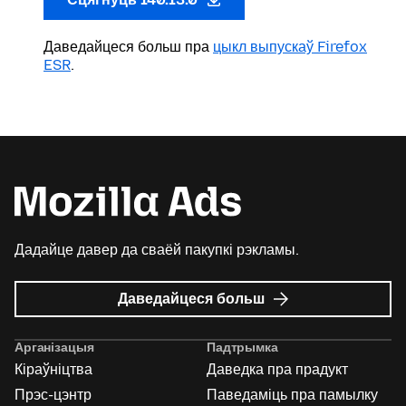
Даведайцеся больш пра
цыкл выпускаў Firefox
ESR
.
Дадайце давер да сваёй пакупкі рэкламы.
пра
Даведайцеся больш
Mozilla
Ads
Арганізацыя
Падтрымка
Кіраўніцтва
Даведка пра прадукт
Прэс-цэнтр
Паведаміць пра памылку