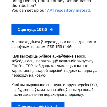
Using Debian, Ubuntu or any Debian-based
distribution?
You can set up our
APT repository instead
.
Сцягнуць 153.0
Мы знаходзімся ў пераходным перыядзе паміж
асноўнымі версіямі ESR 153 і 140.
Калі выходзіць буйное абнаўленне версіі,
заўсёды ёсць перакрыццё некалькіх выпускаў
Firefox ESR, каб даць магчымасць тым, хто
карыстаецца старой версіяй, падрыхтавацца да
пераходу на новую.
Калі вы вырашыце сцягнуць старую версію ESR,
вы будзеце аўтаматычна абноўлены да новай
пасля заканчэння пераходнага перыяду.
Сцягнуць 140.13.0