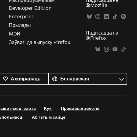
Распрацоўшчыкам
Падпісацца на
@Mozilla
Developer Edition
Enterprise
Прылады
Падпісацца на
MDN
@Firefox
Заўвагі да выпуску Firefox
Усе
мовы
Мова
Ахвяраваць
рыватнасці сайта
Кукі
Прававыя звесткі
супольнасці
Аб гэтым сайце