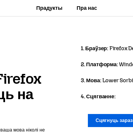
Прадукты
Пра нас
1. Браўзер:
Firefox D
2. Платформа:
Wind
irefox
3. Мова:
Lower Sorbi
ць на
4. Сцягванне:
Сцягнуць зара
 ваша мова ніколі не