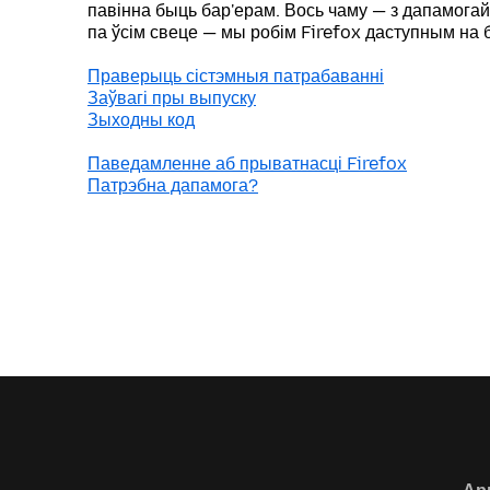
павінна быць бар'ерам. Вось чаму — з дапамога
па ўсім свеце — мы робім Firefox даступным на
Праверыць сістэмныя патрабаванні
Заўвагі пры выпуску
Зыходны код
Паведамленне аб прыватнасці Firefox
Патрэбна дапамога?