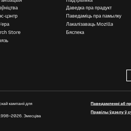
ганізацыя
Падтрымка
аўніцтва
Даведка пра прадукт
эс-цэнтр
Паведаміць пра памылку
'ера
Лакалізаваць Mozilla
rch Store
Бяспека
вязь
кай кампаніі для
Паведамленні аб п
Правілы ўдзелу ў 
©1998–2026. Змесціва