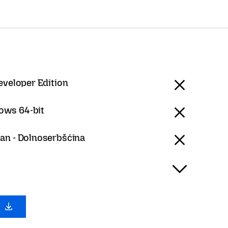
eveloper Edition
ows 64-bit
an - Dolnoserbšćina
з