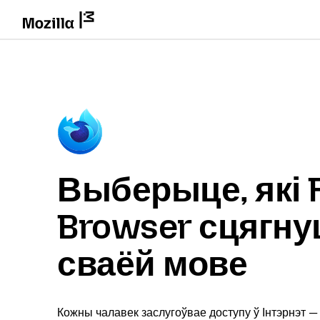
Выберыце, які F
Browser сцягну
сваёй мове
Кожны чалавек заслугоўвае доступу ў Інтэрнэт —