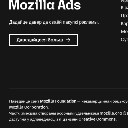
Ар
Кір
Пр
Дадайце давер да сваёй пакупкі рэкламы.
Кар
Me
пра
Су
Даведайцеся больш
Mozilla
Ads
Наведайце сайт
Mozilla Foundation
— некамерцыйнай бацькоўс
Mozilla Corporation
.
Часткі змесціва створаны асобнымі ўдзельнікамі mozilla.org 
даступна ў адпаведнасці з
ліцэнзіяй Creative Commons
.