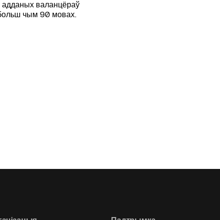
й адданых валанцёраў
 больш чым 90 мовах.