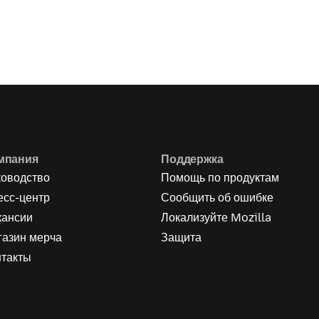
мпания
Поддержка
ководство
Помощь по продуктам
есс-центр
Сообщить об ошибке
кансии
Локализуйте Mozilla
газин мерча
Защита
нтакты