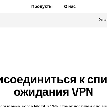
Продукты
О нас
Узна
исоединиться к спи
ожидания VPN
домление, когда Mozilla VPN станет доступен для ва