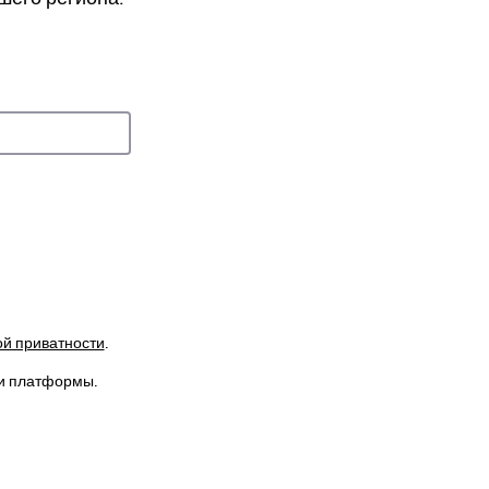
й приватности
.
ти платформы.