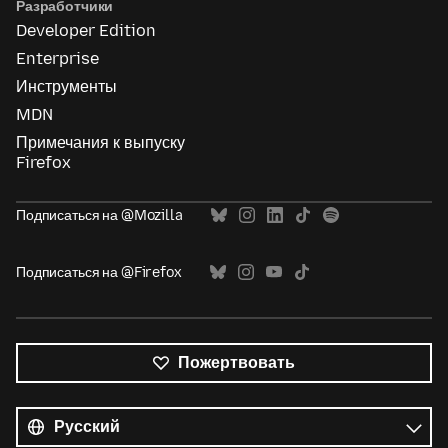
Разработчики
Developer Edition
Enterprise
Инструменты
MDN
Примечания к выпуску
Firefox
Подписаться на @Mozilla
Подписаться на @Firefox
Пожертвовать
Все
языки
Язык