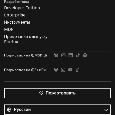
Разработчики
Developer Edition
Enterprise
Инструменты
MDN
Примечания к выпуску
Firefox
Подписаться на @Mozilla
Подписаться на @Firefox
Пожертвовать
Все
языки
Язык