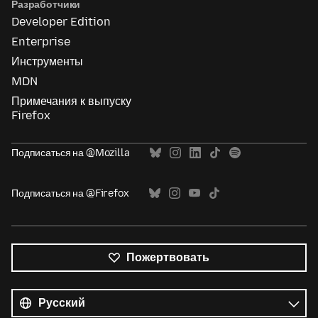
Разработчики
Developer Edition
Enterprise
Инструменты
MDN
Примечания к выпуску
Firefox
Подписаться на @Mozilla
Подписаться на @Firefox
Пожертвовать
Все
языки
Язык