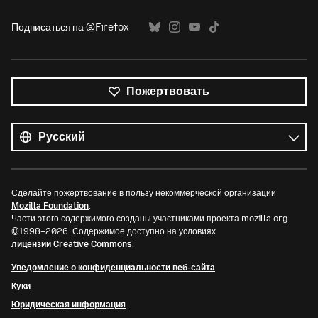
Подписаться на @Firefox
Пожертвовать
Все
языки
Язык
Сделайте пожертвование в пользу некоммерческой организации
Mozilla Foundation
.
Части этого содержимого созданы участниками проекта mozilla.org
©1998–2026. Содержимое доступно на условиях
лицензии Creative Commons
.
Уведомление о конфиденциальности веб-сайта
Куки
Юридическая информация