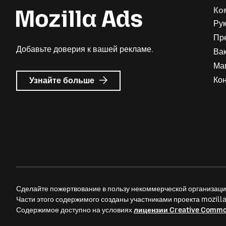
Ко
Ру
Пр
Добавьте доверия к вашей рекламе.
Ва
Ма
о
Ко
Узнайте больше
Реклама
Mozilla
Сделайте пожертвование в пользу некоммерческой организац
Части этого содержимого созданы участниками проекта mozil
Содержимое доступно на условиях
лицензии Creative Comm