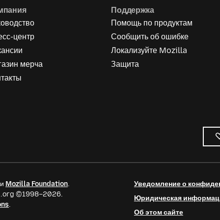
мпания
Поддержка
ководство
Помощь по продуктам
есс-центр
Сообщить об ошибке
кансии
Локализуйте Mozilla
газин мерча
Защита
нтакты
ии
Mozilla Foundation
.
Уведомление о конфиде
la.org ©1998–2026.
Юридическая информац
ons
.
Об этом сайте