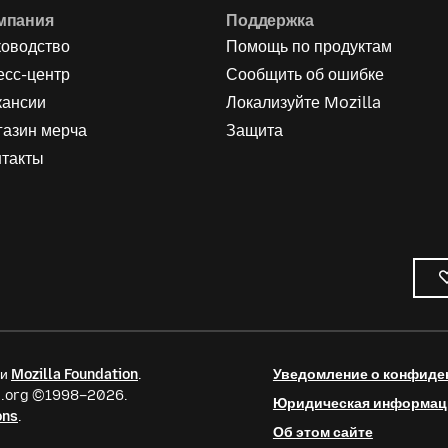
мпания
Поддержка
ководство
Помощь по продуктам
есс-центр
Сообщить об ошибке
кансии
Локализуйте Mozilla
газин мерча
Защита
нтакты
ии
Mozilla Foundation
.
Уведомление о конфиде
la.org ©1998–2026.
Юридическая информац
ons
.
Об этом сайте