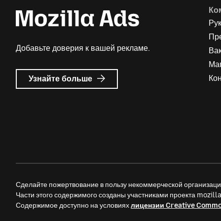
Ко
Ру
Пр
Добавьте доверия к вашей рекламе.
Ва
Ма
о
Ко
Узнайте больше
Реклама
Mozilla
Сделайте пожертвование в пользу некоммерческой организац
Части этого содержимого созданы участниками проекта mozil
Содержимое доступно на условиях
лицензии Creative Comm