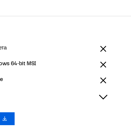
ета
ows 64-bit MSI
ge
с