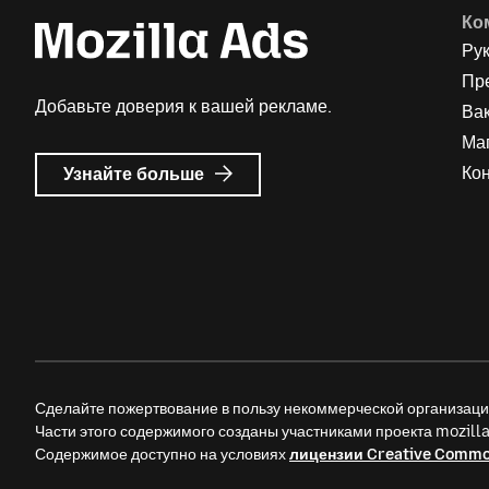
Ко
Ру
Пр
Добавьте доверия к вашей рекламе.
Ва
Ма
о
Ко
Узнайте больше
Реклама
Mozilla
Сделайте пожертвование в пользу некоммерческой организац
Части этого содержимого созданы участниками проекта mozil
Содержимое доступно на условиях
лицензии Creative Comm