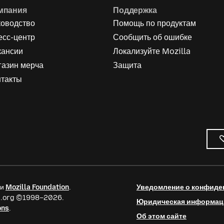
мпания
Поддержка
ководство
Помощь по продуктам
есс-центр
Сообщить об ошибке
кансии
Локализуйте Mozilla
газин мерча
Защита
нтакты
ии
Mozilla Foundation
.
Уведомление о конфиде
la.org ©1998–2026.
Юридическая информац
ons
.
Об этом сайте