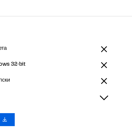
ета
ows 32-bit
пски
с