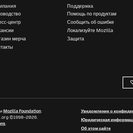
мпания
Поддержка
ководство
Помощь по продуктам
есс-центр
Сообщить об ошибке
кансии
Локализуйте Mozilla
газин мерча
Защита
нтакты
ии
Mozilla Foundation
.
Уведомление о конфиде
la.org ©1998–2026.
Юридическая информац
ons
.
Об этом сайте