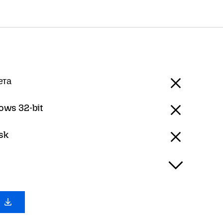
ета
ows 32-bit
ysk
с