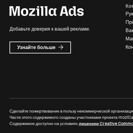
Ко
Ру
Пр
Добавьте доверия к вашей рекламе.
Ва
Ма
о
Ко
Узнайте больше
Реклама
Mozilla
Сделайте пожертвование в пользу некоммерческой организац
Части этого содержимого созданы участниками проекта mozil
Содержимое доступно на условиях
лицензии Creative Comm