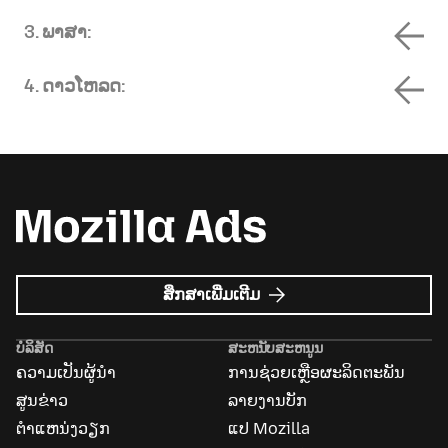
3. ພາສາ:
4. ດາວໂຫລດ:
ກ່ຽວກັບ
ສຶກສາເພີ່ມເຕີມ
Mozilla
Ads
ບໍລິສັດ
ສະຫນັບສະຫນູນ
ຄວາມເປັນຜູ້ນຳ
ການຊ່ວຍເຫຼືອຜະລິດຕະພັນ
ສູນຂ່າວ
ລາຍງານບັກ
ຕຳແຫນ່ງວຽກ
ແປ Mozilla