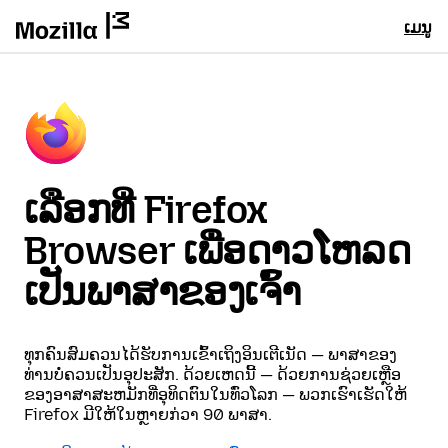
ເມນູ
ເລືອກທີ່ Firefox
Browser ເພື່ອດາວໂຫລດ
ເປັນພາສາຂອງເຈົ້າ
ທຸກຄົນສົມຄວນໄດ້ຮັບການເຂົ້າເຖິງອິນເຕີເນັດ — ພາສາຂອງ
ທ່ານບໍ່ຄວນເປັນອຸປະສັກ. ດ້ວຍເຫດນີ້ — ດ້ວຍການຊ່ວຍເຫຼືອ
ຂອງອາສາສະຫມັກທີ່ອຸທິດຕົນໃນທົ່ວໂລກ — ພວກເຮົາເຮັດໃຫ້
Firefox ມີໃຫ້ໃນຫຼາຍກ່ວາ 90 ພາສາ.