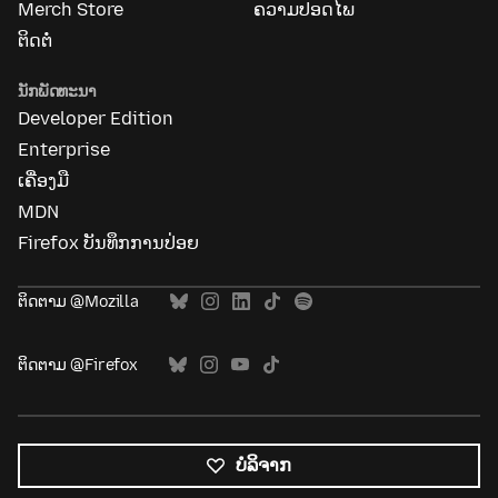
Merch Store
ຄວາມປອດໄພ
ຕິດຕໍ່
ນັກພັດທະນາ
Developer Edition
Enterprise
ເຄື່ອງມື
MDN
Firefox ບັນທຶກການປ່ອຍ
ຕິດຕາມ @Mozilla
ຕິດຕາມ @Firefox
ບໍລິຈາກ
ພາສາ