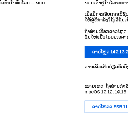
ທິດຕົນໃນທົ່ວໂລກ — ພວກ
ພວກເຮົາຢູ່ໃນໄລຍະການ
ເມື່ອມີການອັບເດດເວີຊ
ໃຫ້ຜູ້ທີ່ກຳລັງໃຊ້ເວີຊັ່
ຖ້າທ່ານເລືອກດາວໂຫຼດ 
ອັນໃໝ່ເມື່ອໄລຍະເວລາກ
ດາວໂຫຼດ 140.13.
ອ່ານເພີ່ມເຕີມກ່ຽວກັ
ໝາຍເຫດ: ຖ້າທ່ານກໍາລ
macOS 10.12, 10.13 ຫ
ດາວໂຫລດ ESR 1