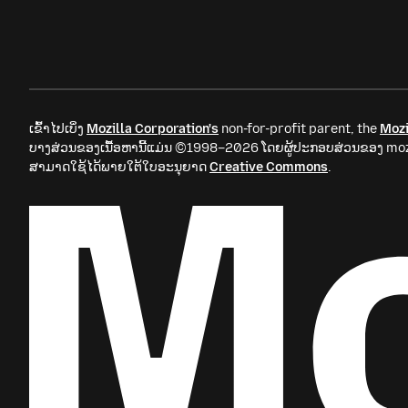
ເຂົ້າໄປເບິ່ງ
Mozilla Corporation's
non-for-profit parent, the
Mozi
ບາງສ່ວນຂອງເນື້ອຫານີ້ແມ່ນ ©1998–2026 ໂດຍຜູ້ປະກອບສ່ວນຂອງ mozil
ສາມາດໃຊ້ໄດ້ພາຍໃຕ້ໃບອະນຸຍາດ
Creative Commons
.