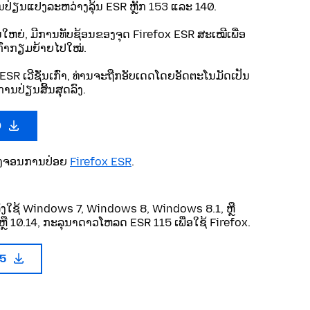
ປ່ຽນແປງລະຫວ່າງລຸ້ນ ESR ຫຼັກ 153 ແລະ 140.
ັ່ນໃຫຍ່, ມີການທັບຊ້ອນຂອງຈຸດ Firefox ESR ສະເໝີເພື່ອ
ນເກົ່າກຽມຍ້າຍໄປໃໝ່.
ESR ເວີຊັ່ນເກົ່າ, ທ່ານຈະຖືກອັບເດດໂດຍອັດຕະໂນມັດເປັນ
ານປ່ຽນສິ້ນສຸດລົງ.
0
ບວົງຈອນການປ່ອຍ
Firefox ESR
.
ັງໃຊ້ Windows 7, Windows 8, Windows 8.1, ຫຼື
ຼື 10.14, ກະລຸນາດາວໂຫລດ ESR 115 ເພື່ອໃຊ້ Firefox.
15