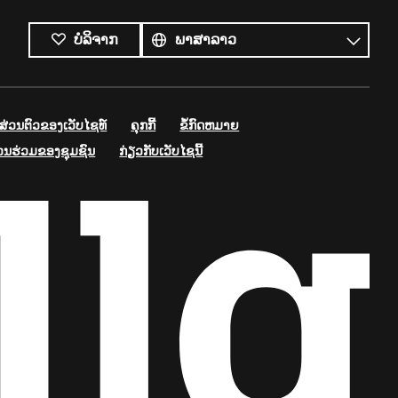
ພາສາ
ທັງໝົດ
ພາສາ
ບໍລິຈາກ
່ວນຕົວຂອງເວັບໄຊທ໌
ຄຸກກີ້
ຂໍ້ກົດຫມາຍ
່ວນຮ່ວມຂອງຊຸມຊົນ
ກ່ຽວກັບເວັບໄຊນີ້