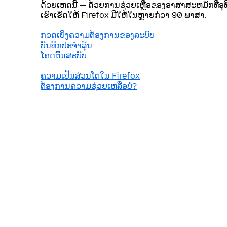
ດ້ວຍເຫດນີ້ — ດ້ວຍການຊ່ວຍເຫຼືອຂອງອາສາສະຫມັກທີ່ອຸ
ເຮົາເຮັດໃຫ້ Firefox ມີໃຫ້ໃນຫຼາຍກ່ວາ 90 ພາສາ.
ກວດເບິງຄວາມຕ້ອງການຂອງລະບົບ
ບັນທຶກປະຈຳລຸ້ນ
ໂຄດຕົ້ນສະບັບ
ຄວາມເປັນສ່ວນໂຕໃນ Firefox
ຕ້ອງການຄວາມຊ່ວຍເຫລືອບໍ?