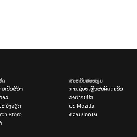
ສັດ
ສະຫນັບສະຫນູນ
ມເປັນຜູ້ນຳ
ການຊ່ວຍເຫຼືອຜະລິດຕະພັນ
ຂ່າວ
ລາຍງານບັກ
ແຫນ່ງວຽກ
ແປ Mozilla
rch Store
ຄວາມປອດໄພ
ໍ່