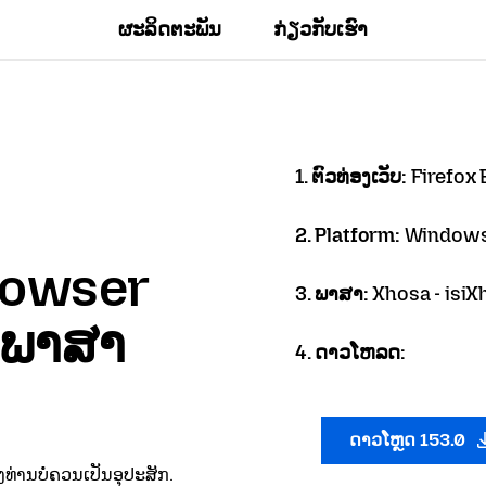
ຜະລິດຕະພັນ
ກ່ຽວກັບເຮົາ
1. ຕົວທ່ອງເວັບ:
Firefox
2. Platform:
Windows
Browser
3. ພາສາ:
Xhosa - isiX
ນພາສາ
4. ດາວໂຫລດ:
ດາວໂຫຼດ 153.0
ທ່ານບໍ່ຄວນເປັນອຸປະສັກ.