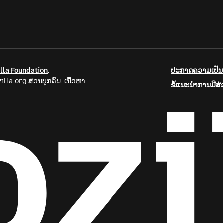
lla Foundation
.
ປະກາດຄວາມເປັນສ
la.org ສ່ວນບຸກຄົນ. ເນື້ອຫາ
ຂໍ້ແນະນຳການມີສ