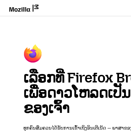
ເລືອກທີ່ Firefox 
ເພື່ອດາວໂຫລດເປັ
ຂອງເຈົ້າ
ທຸກຄົນສົມຄວນໄດ້ຮັບການເຂົ້າເຖິງອິນເຕີເນັດ — ພາສາຂອງ