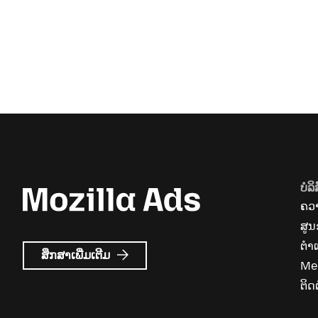
ບໍລິ
ຄວາ
ສູນ
ຕຳ
ກ່ຽວກັບ
ສຶກສາເພີ່ມເຕີມ
Me
Mozilla
Ads
ຕິດຕ