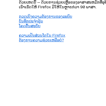
ດ້ວຍເຫດນີ້ — ດ້ວຍການຊ່ວຍເຫຼືອຂອງອາສາສະຫມັກທີ່ອຸ
ເຮົາເຮັດໃຫ້ Firefox ມີໃຫ້ໃນຫຼາຍກ່ວາ 90 ພາສາ.
ກວດເບິງຄວາມຕ້ອງການຂອງລະບົບ
ບັນທຶກປະຈຳລຸ້ນ
ໂຄດຕົ້ນສະບັບ
ຄວາມເປັນສ່ວນໂຕໃນ Firefox
ຕ້ອງການຄວາມຊ່ວຍເຫລືອບໍ?