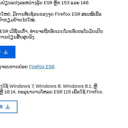
ປ່ຽນແປງລະຫວ່າງລຸ້ນ ESR ຫຼັກ 153 ແລະ 140.
ັ່ນໃຫຍ່, ມີການທັບຊ້ອນຂອງຈຸດ Firefox ESR ສະເໝີເພື່ອ
ນເກົ່າກຽມຍ້າຍໄປໃໝ່.
ESR ເວີຊັ່ນເກົ່າ, ທ່ານຈະຖືກອັບເດດໂດຍອັດຕະໂນມັດເປັນ
ານປ່ຽນສິ້ນສຸດລົງ.
0
ບວົງຈອນການປ່ອຍ
Firefox ESR
.
ັງໃຊ້ Windows 7, Windows 8, Windows 8.1, ຫຼື
ຼື 10.14, ກະລຸນາດາວໂຫລດ ESR 115 ເພື່ອໃຊ້ Firefox.
15