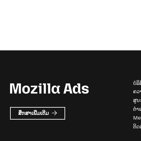
ບໍລິ
ຄວາ
ສູນ
ຕຳ
ກ່ຽວກັບ
ສຶກສາເພີ່ມເຕີມ
Me
Mozilla
Ads
ຕິດຕ