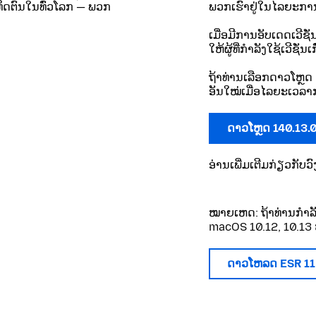
ທິດຕົນໃນທົ່ວໂລກ — ພວກ
ພວກເຮົາຢູ່ໃນໄລຍະການ
ເມື່ອມີການອັບເດດເວີຊ
ໃຫ້ຜູ້ທີ່ກຳລັງໃຊ້ເວີຊັ່
ຖ້າທ່ານເລືອກດາວໂຫຼດ 
ອັນໃໝ່ເມື່ອໄລຍະເວລາກ
ດາວໂຫຼດ 140.13.
ອ່ານເພີ່ມເຕີມກ່ຽວກັ
ໝາຍເຫດ: ຖ້າທ່ານກໍາລ
macOS 10.12, 10.13 ຫ
ດາວໂຫລດ ESR 1