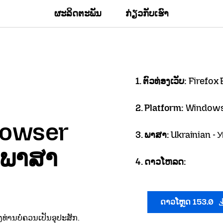
ຜະລິດຕະພັນ
ກ່ຽວກັບເຮົາ
1. ຕົວທ່ອງເວັບ:
Firefox
2. Platform:
Windows
Browser
3. ພາສາ:
Ukrainian - 
ນພາສາ
4. ດາວໂຫລດ:
ດາວໂຫຼດ 153.0
ທ່ານບໍ່ຄວນເປັນອຸປະສັກ.