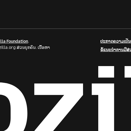
lla Foundation
.
ປະກາດຄວາມເປັນສ
la.org ສ່ວນບຸກຄົນ. ເນື້ອຫາ
ຂໍ້ແນະນຳການມີສ