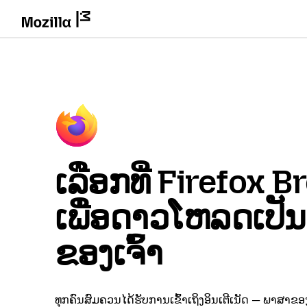
ເລືອກທີ່ Firefox 
ເພື່ອດາວໂຫລດເປັ
ຂອງເຈົ້າ
ທຸກຄົນສົມຄວນໄດ້ຮັບການເຂົ້າເຖິງອິນເຕີເນັດ — ພາສາຂອງ