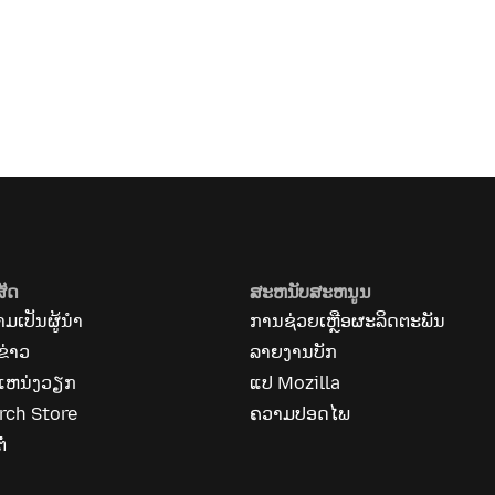
ສັດ
ສະຫນັບສະຫນູນ
ມເປັນຜູ້ນຳ
ການຊ່ວຍເຫຼືອຜະລິດຕະພັນ
ຂ່າວ
ລາຍງານບັກ
ແຫນ່ງວຽກ
ແປ Mozilla
rch Store
ຄວາມປອດໄພ
ໍ່