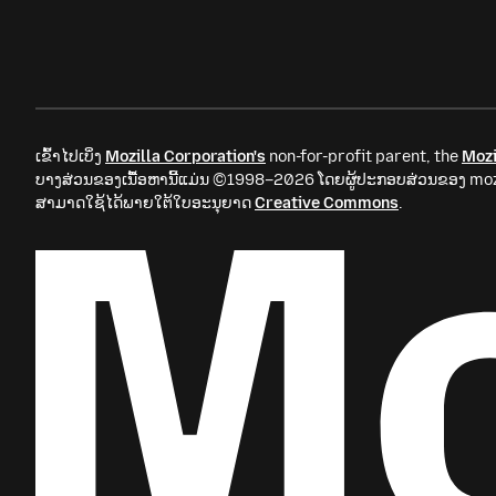
ເຂົ້າໄປເບິ່ງ
Mozilla Corporation's
non-for-profit parent, the
Mozi
ບາງສ່ວນຂອງເນື້ອຫານີ້ແມ່ນ ©1998–2026 ໂດຍຜູ້ປະກອບສ່ວນຂອງ mozil
ສາມາດໃຊ້ໄດ້ພາຍໃຕ້ໃບອະນຸຍາດ
Creative Commons
.