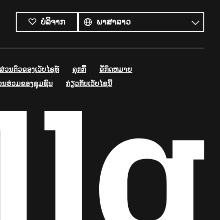
ພາສາ
ທັງໝົດ
ພາສາ
ບໍລິຈາກ
່ວນຕົວຂອງເວັບໄຊທ໌
ຄຸກກີ້
ຂໍ້ກົດຫມາຍ
່ວນຮ່ວມຂອງຊຸມຊົນ
ກ່ຽວກັບເວັບໄຊນີ້